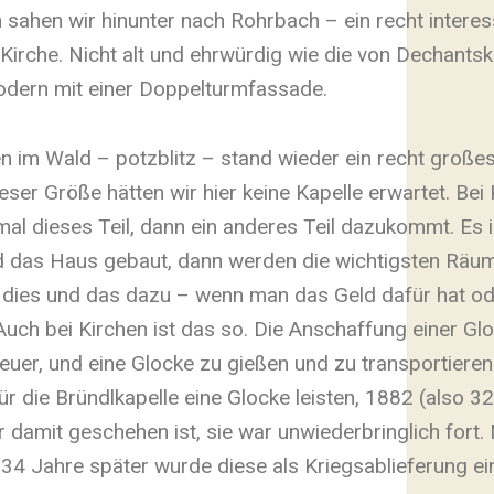
sahen wir hinunter nach Rohrbach – ein recht interes
 Kirche. Nicht alt und ehrwürdig wie die von Dechants
odern mit einer Doppelturmfassade.
ten im Wald – potzblitz – stand wieder ein recht große
eser Größe hätten wir hier keine Kapelle erwartet. Bei
nmal dieses Teil, dann ein anderes Teil dazukommt. Es 
rd das Haus gebaut, dann werden die wichtigsten Räum
t dies und das dazu – wenn man das Geld dafür hat 
uch bei Kirchen ist das so. Die Anschaffung einer Gl
uer, und eine Glocke zu gießen und zu transportieren
r die Bründlkapelle eine Glocke leisten, 1882 (also 3
damit geschehen ist, sie war unwiederbringlich fort.
 34 Jahre später wurde diese als Kriegsablieferung e