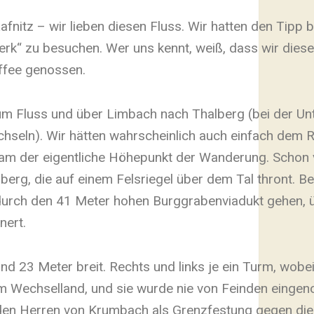
afnitz – wir lieben diesen Fluss. Wir hatten den Tipp
rk“ zu besuchen. Wer uns kennt, weiß, dass wir diese
affee genossen.
um Fluss und über Limbach nach Thalberg (bei der Un
echseln). Wir hätten wahrscheinlich auch einfach dem
am der eigentliche Höhepunkt der Wanderung. Schon 
berg, die auf einem Felsriegel über dem Tal thront. B
urch den 41 Meter hohen Burggrabenviadukt gehen, ü
nert.
d 23 Meter breit. Rechts und links je ein Turm, wobe
te im Wechselland, und sie wurde nie von Feinden eing
en Herren von Krumbach als Grenzfestung gegen die 