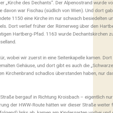
 der „Kirche des Dechants“. Der Alpenostrand wurde v
ne davon war Fischau (südlich von Wien). Und dort gab
ündete 1150 eine Kirche im nur schwach besiedelten un
ls. Dort verlief früher der Römerweg über den Hartbe
htigen Hartberg-Pfad. 1163 wurde Dechantskirchen z
selland.
tür, wobei wir zuerst in eine Seitenkapelle kamen. Dort 
emalten Gehäuse, und dort gibt es auch die „Schwar
inen Kirchenbrand schadlos überstanden haben, nur da
 Straße bergauf in Richtung Kroisbach – eigentlich nur 
g der HWW-Route hätten wir dieser Straße weiter 
olgend) links ab, kamen am Kindergarten vorbei und 