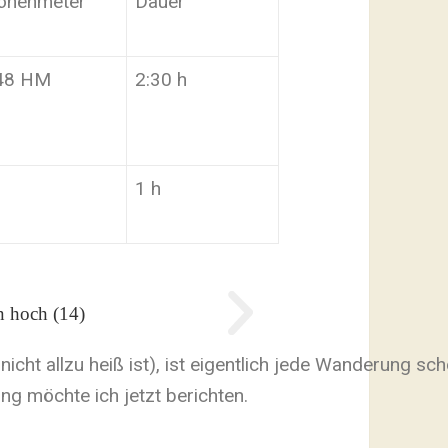
öhenmeter
Dauer
48 HM
2:30 h
1 h
icht allzu heiß ist), ist eigentlich jede Wanderung sc
g möchte ich jetzt berichten.