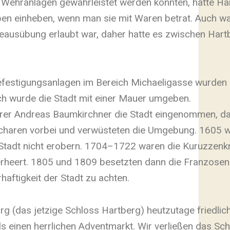
Wehranlagen gewährleistet werden konnten, hatte Har
ben einheben, wenn man sie mit Waren betrat. Auch wa
ausübung erlaubt war, daher hatte es zwischen Hart
efestigungsanlagen im Bereich Michaeligasse wurden 
ch wurde die Stadt mit einer Mauer umgeben.
ührer Andreas Baumkirchner die Stadt eingenommen, d
haren vorbei und verwüsteten die Umgebung. 1605 w
Stadt nicht erobern. 1704–1722 waren die Kuruzzenkr
heert. 1805 und 1809 besetzten dann die Franzosen 
haftigkeit der Stadt zu achten.
rg (das jetzige Schloss Hartberg) heutzutage friedli
ls einen herrlichen Adventmarkt. Wir verließen das Sc