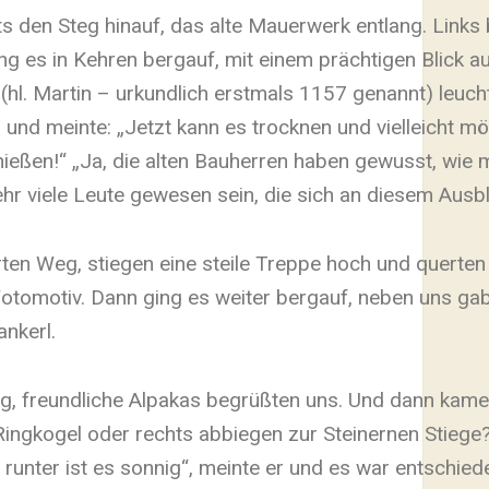
ts den Steg hinauf, das alte Mauerwerk entlang. Links
g es in Kehren bergauf, mit einem prächtigen Blick auf
(hl. Martin – urkundlich erstmals 1157 genannt) leuch
und meinte: „Jetzt kann es trocknen und vielleicht m
nießen!“ „Ja, die alten Bauherren haben gewusst, wie
hr viele Leute gewesen sein, die sich an diesem Ausbli
rten Weg, stiegen eine steile Treppe hoch und querten
-Fotomotiv. Dann ging es weiter bergauf, neben uns ga
ankerl.
ng, freundliche Alpakas begrüßten uns. Und dann kame
Ringkogel oder rechts abbiegen zur Steinernen Stiege?“
 runter ist es sonnig“, meinte er und es war entschied