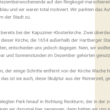
n Dezemberwochenende auf den Ringkogel marschieren.
lau und wir waren total motiviert. Wir parkten das Au
m der Stadt zu.
r bereits bei der Kapuziner-Klosterkirche. Zwei überd
ir dieser Kirche, die 1654 außerhalb der Hartberger St
ten, entschieden uns jedoch dagegen. Nein, wir wollte
bar und Sonnenstunden im Dezember gehörten genutz
 der einige Schritte entfernt von der Kirche Wache hi
d das ist sie auch, diese Skulptur aus der Römerzeit, 
egten Park hinauf in Richtung Reckturm, der in der z
ren wir dazumal hier gegangen, dann hätten wir uns 