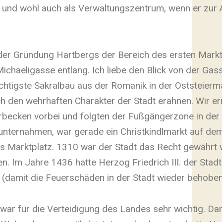
t und wohl auch als Verwaltungszentrum, wenn er zur
i der Gründung Hartbergs der Bereich des ersten Mar
ichaeligasse entlang. Ich liebe den Blick von der Ga
wichtigste Sakralbau aus der Romanik in der Oststeierm
h den wehrhaften Charakter der Stadt erahnen. Wir er
ecken vorbei und folgten der Fußgängerzone in der 
 unternahmen, war gerade ein Christkindlmarkt auf de
als Marktplatz. 1310 war der Stadt das Recht gewährt
 Im Jahre 1436 hatte Herzog Friedrich III. der Stadt 
n (damit die Feuerschäden in der Stadt wieder behobe
war für die Verteidigung des Landes sehr wichtig. Da