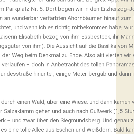
um Parkplatz Nr. 5. Dort bogen wir in den Erzherzog-
en an wunderbar verfärbten Ahornbäumen hinauf zum
htet, und wenn ich es richtig mitbekommen habe, wu
Kaiserin Elisabeth bezog von ihm Essbesteck, ihr Mann
gsgüter von ihm). Die Aussicht auf die Basilika von M
ar der Weg beim Denkmal zu Ende. Also aktivierten wir 
 verlaufen – doch in Anbetracht des tollen Panoramas
Bundesstraße hinunter, einige Meter bergab und dann 
 durch einen Wald, über eine Wiese, und dann kamen w
r Salzaklamm gehen und auch nach Gußwerk (1,5 Stu
erk – und zwar über den Siegmundsberg. Und genau
es eine tolle Allee aus Eschen und Weißdorn. Bald ka