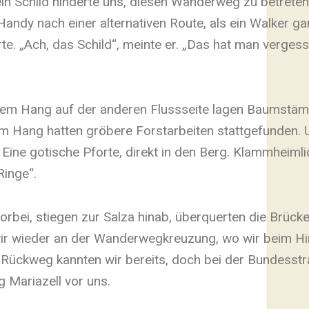
in Schild hinderte uns, diesen Wanderweg zu betreten
andy nach einer alternativen Route, als ein Walker g
. „Ach, das Schild“, meinte er. „Das hat man vergess
dem Hang auf der anderen Flussseite lagen Baumstä
m Hang hatten gröbere Forstarbeiten stattgefunden. 
Eine gotische Pforte, direkt in den Berg. Klammheimli
Ringe“.
orbei, stiegen zur Salza hinab, überquerten die Brüc
ir wieder an der Wanderwegkreuzung, wo wir beim Hi
ückweg kannten wir bereits, doch bei der Bundesstr
g Mariazell vor uns.