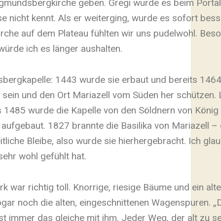
Siegmundsbergkirche geben. Gregi wurde es beim Portal
e nicht kennt. Als er weiterging, wurde es sofort bes
rche auf dem Plateau fühlten wir uns pudelwohl. Beso
würde ich es länger aushalten.
sbergkapelle: 1443 wurde sie erbaut und bereits 1464
 sein und den Ort Mariazell vom Süden her schützen. L
ts 1485 wurde die Kapelle von den Söldnern von König
 aufgebaut. 1827 brannte die Basilika von Mariazell –
iche Bleibe, also wurde sie hierhergebracht. Ich glau
hr wohl gefühlt hat.
 war richtig toll. Knorrige, riesige Bäume und ein al
ogar noch die alten, eingeschnittenen Wagenspuren. 
st immer das gleiche mit ihm. Jeder Weg, der alt zu sei