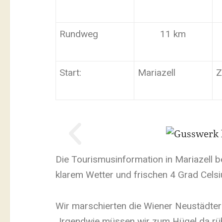
Rundweg
11 km
Start:
Mariazell
Z
Die Tourismusinformation in Mariazell b
klarem Wetter und frischen 4 Grad Cel
Wir marschierten die Wiener Neustädte
„Irgendwie müssen wir zum Hügel da rübe