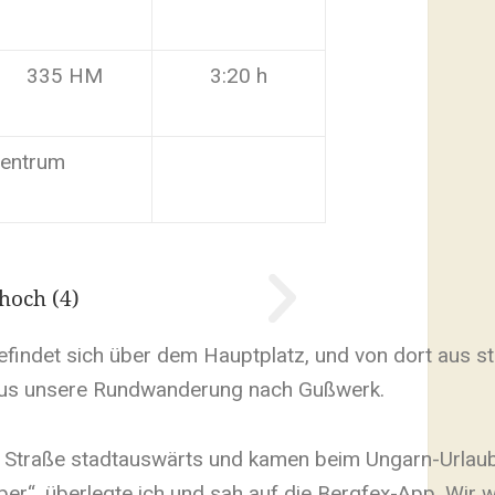
335 HM
3:20 h
entrum
efindet sich über dem Hauptplatz, und von dort aus sta
sius unsere Rundwanderung nach Gußwerk.
r Straße stadtauswärts und kamen beim Ungarn-Urlaub
r“, überlegte ich und sah auf die Bergfex-App. Wir w