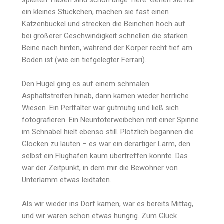
spielten. Hasen sind schon urige Tiere. Gehen sie nur
ein kleines Stückchen, machen sie fast einen
Katzenbuckel und strecken die Beinchen hoch auf …
bei größerer Geschwindigkeit schnellen die starken
Beine nach hinten, während der Körper recht tief am
Boden ist (wie ein tiefgelegter Ferrari).
Den Hügel ging es auf einem schmalen
Asphaltstreifen hinab, dann kamen wieder herrliche
Wiesen. Ein Perlfalter war gutmütig und ließ sich
fotografieren. Ein Neuntöterweibchen mit einer Spinne
im Schnabel hielt ebenso still. Plötzlich begannen die
Glocken zu läuten – es war ein derartiger Lärm, den
selbst ein Flughafen kaum übertreffen konnte. Das
war der Zeitpunkt, in dem mir die Bewohner von
Unterlamm etwas leidtaten.
Als wir wieder ins Dorf kamen, war es bereits Mittag,
und wir waren schon etwas hungrig. Zum Glück