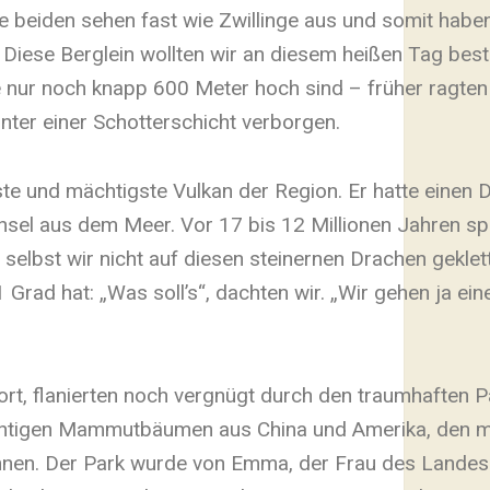
e beiden sehen fast wie Zwillinge aus und somit habe
Diese Berglein wollten wir an diesem heißen Tag beste
ge nur noch knapp 600 Meter hoch sind – früher ragte
 unter einer Schotterschicht verborgen.
ste und mächtigste Vulkan der Region. Er hatte einen
Insel aus dem Meer. Vor 17 bis 12 Millionen Jahren sp
 selbst wir nicht auf diesen steinernen Drachen geklet
rad hat: „Was soll’s“, dachten wir. „Wir gehen ja ei
rt, flanierten noch vergnügt durch den traumhaften P
ächtigen Mammutbäumen aus China und Amerika, den 
nen. Der Park wurde von Emma, der Frau des Lande