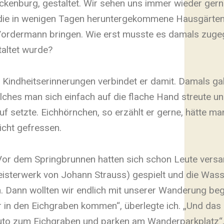
ckenburg, gestaltet. Wir sehen uns immer wieder ger
r, die in wenigen Tagen heruntergekommene Hausgärten
Vordermann bringen. Wie erst musste es damals zugeg
taltet wurde?
 Kindheitserinnerungen verbindet er damit. Damals ga
lches man sich einfach auf die flache Hand streute un
f setzte. Eichhörnchen, so erzählt er gerne, hätte ma
icht gefressen.
 Vor dem Springbrunnen hatten sich schon Leute vers
isterwerk von Johann Strauss) gespielt und die Was
h. Dann wollten wir endlich mit unserer Wanderung beg
r in den Eichgraben kommen“, überlegte ich. „Und das 
 Auto zum Eichgraben und parken am Wanderparkplatz“