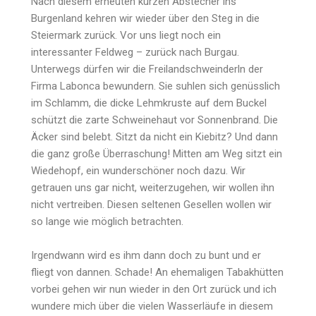
Nach diesem erneuten kurzen Abstecher ins
Burgenland kehren wir wieder über den Steg in die
Steiermark zurück. Vor uns liegt noch ein
interessanter Feldweg – zurück nach Burgau.
Unterwegs dürfen wir die Freilandschweinderln der
Firma Labonca bewundern. Sie suhlen sich genüsslich
im Schlamm, die dicke Lehmkruste auf dem Buckel
schützt die zarte Schweinehaut vor Sonnenbrand. Die
Äcker sind belebt. Sitzt da nicht ein Kiebitz? Und dann
die ganz große Überraschung! Mitten am Weg sitzt ein
Wiedehopf, ein wunderschöner noch dazu. Wir
getrauen uns gar nicht, weiterzugehen, wir wollen ihn
nicht vertreiben. Diesen seltenen Gesellen wollen wir
so lange wie möglich betrachten.
Irgendwann wird es ihm dann doch zu bunt und er
fliegt von dannen. Schade! An ehemaligen Tabakhütten
vorbei gehen wir nun wieder in den Ort zurück und ich
wundere mich über die vielen Wasserläufe in diesem